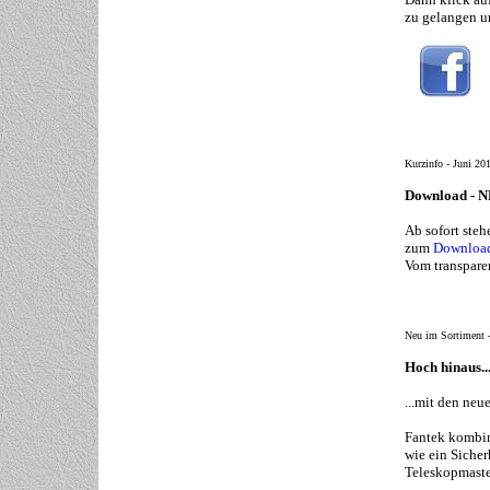
zu gelangen 
Kurzinfo - Juni 20
Download - 
Ab sofort ste
zum
Downloa
Vom transparen
Neu im Sortiment 
Hoch hinaus..
...mit den neu
Fantek kombini
wie ein Siche
Teleskopmasten