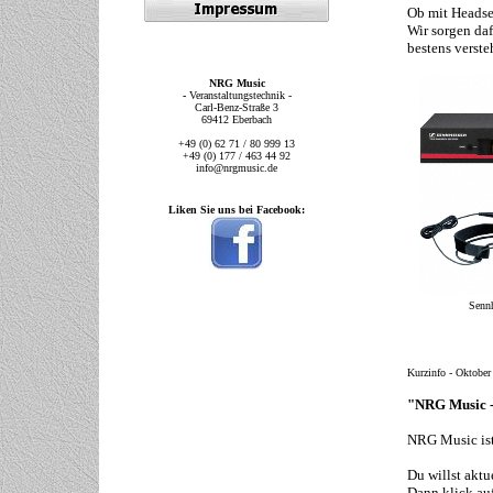
Ob mit Headse
Wir sorgen daf
bestens verste
NRG Music
-
Veranstaltungstechnik -
Carl-Benz-Straße 3
69412 Eberbach
+49 (0) 62 71 / 80 999 13
+49 (0) 177 / 463 44 92
info@nrgmusic.de
Liken Sie uns bei Facebook:
Sen
Kurzinfo - Oktober
"NRG Music - 
NRG Music ist
Du willst akt
Dann klick au