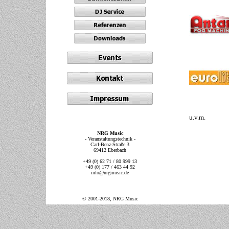
u.v.m.
NRG Music
-
Veranstaltungstechnik -
Carl-Benz-Straße 3
69412 Eberbach
+49 (0) 62 71 / 80 999 13
+49 (0) 177 / 463 44 92
info@nrgmusic.de
© 2001-2018, NRG Music